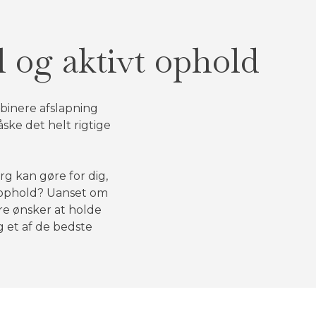
l og aktivt ophold
binere afslapning
åske det helt rigtige
g kan gøre for dig,
t ophold? Uanset om
re ønsker at holde
g et af de bedste