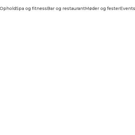
Ophold
Spa og fitness
Bar og restaurant
Møder og fester
Event