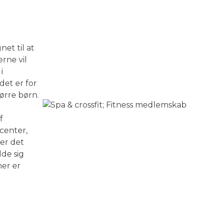
net til at
rne vil
i
et er for
ørre børn.
f
scenter,
er det
lde sig
her er