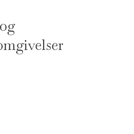
 og
omgivelser