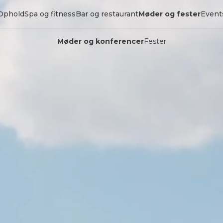
Ophold
Spa og fitness
Bar og restaurant
Møder og fester
Event
Møder og konferencer
Fester