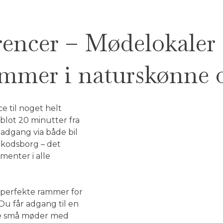
encer – Mødelokaler
rammer i naturskønne 
e til noget helt
blot 20 minutter fra
dgang via både bil
 Skodsborg – det
menter i alle
e perfekte rammer for
 Du får adgang til en
både små møder med