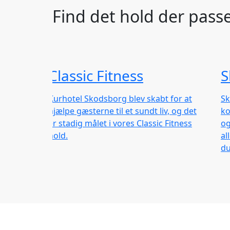
Find det hold der passe
Classic Fitness
S
Kurhotel Skodsborg blev skabt for at
Sk
hjælpe gæsterne til et sundt liv, og det
ko
er stadig målet i vores Classic Fitness
og
hold.
al
du