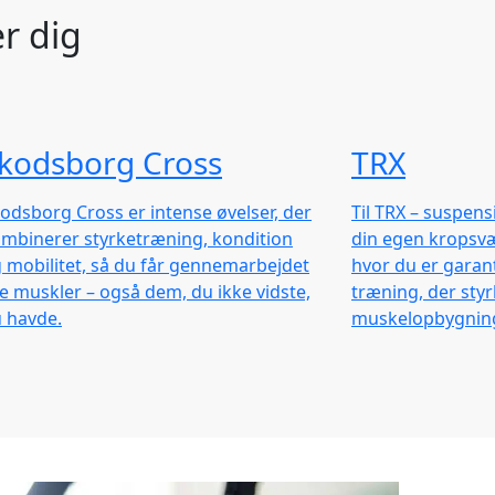
r dig
kodsborg Cross
TRX
odsborg Cross er intense øvelser, der
Til TRX – suspen
mbinerer styrketræning, kondition
din egen kropsv
 mobilitet, så du får gennemarbejdet
hvor du er garant
le muskler – også dem, du ikke vidste,
træning, der styr
 havde.
muskelopbygning