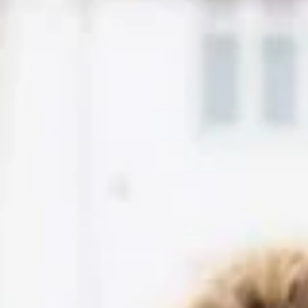
Personlig træning
Babysvømning
Bar og restaurant
The Lobby
Brasserie Carl
Møder og fester
Møder og konferencer
Fester
Events
Dansk
Tilbage
Dansk