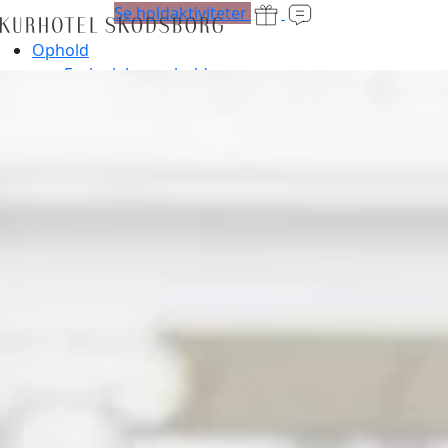
Se holdaktiviteter
Ophold
Forkælelsesophold
Værelser
Retreats
Oplevelser
Spa og fitness
Spa
Treatments
Fitness
Holdtræning
Medlemskab
Personlig træning
Babysvømning
Reformer
Energibaren
Holdtræning
Medlemskab