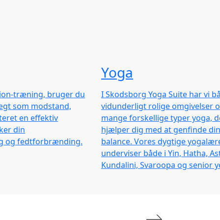
Yoga
sion-træning, bruger du
I Skodsborg Yoga Suite har vi b
ægt som modstand,
vidunderligt rolige omgivelser 
eret en effektiv
mange forskellige typer yoga, d
ker din
hjælper dig med at genfinde din
 og fedtforbrænding.
balance. Vores dygtige yogalær
underviser både i Yin, Hatha, As
Kundalini, Svaroopa og senior y