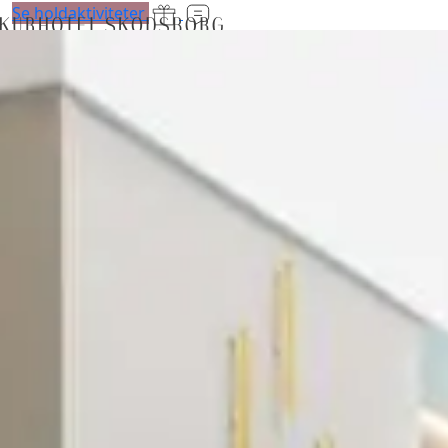
Se holdaktiviteter
Ophold
Forkælelsesophold
Værelser
Retreats
Oplevelser
Spa og fitness
Spa
Treatments
Fitness
Holdtræning
Medlemskab
Personlig træning
Babysvømning
Reformer
Energibaren
Bar og restaurant
The Lobby