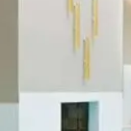
Brasserie Carl
Møder og fester
Møder og konferencer
Fester
Events
Dansk
Tilbage
Dansk