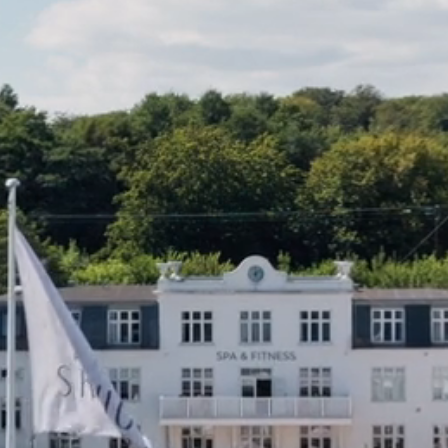
Brasserie Carl
Møder og fester
Møder og konferencer
Fester
Events
Dansk
Tilbage
Dansk