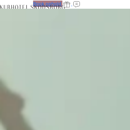
Book ophold
Ophold
Forkælelsesophold
Værelser
Retreats
Oplevelser
Spa og fitness
Spa
Treatments
Fitness
Holdtræning
Medlemskab
Personlig træning
Babysvømning
Reformer
Energibaren
Bar og restaurant
The Lobby