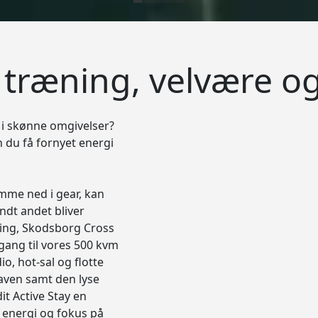
å træning, velvære o
 i skønne omgivelser?
 du få fornyet energi
mme ned i gear, kan
ndt andet bliver
ning, Skodsborg Cross
ang til vores 500 kvm
, hot-sal og flotte
aven samt den lyse
it Active Stay en
 energi og fokus på