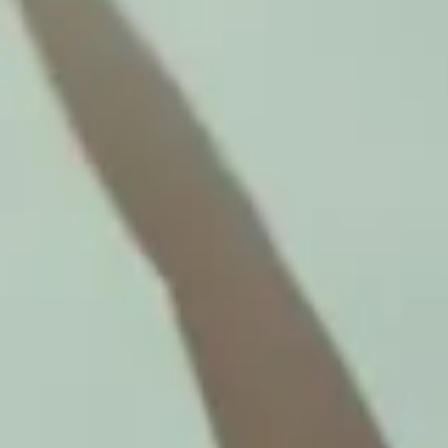
Brasserie Carl
Møder og fester
Møder og konferencer
Fester
Events
Dansk
Tilbage
Dansk