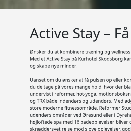
Active Stay – F
Ønsker du at kombinere træning og wellness
Med et Active Stay på Kurhotel Skodsborg kan
og skabe nye minder.
Uanset om du ønsker at få pulsen op eller ko
du deltage på vores mange hold, hvor der bla
undervist i reformer, hot-yoga, motionsboks
og TRX både indendørs og udendørs. Med adg
store moderne fitnessområde, Reformer Studio
udendørs områder ved Øresund eller i Dyreh
højloftede spa med 16 badeoplevelser, bliver d
skræddersyet rejse mod sjove oplevelser, god