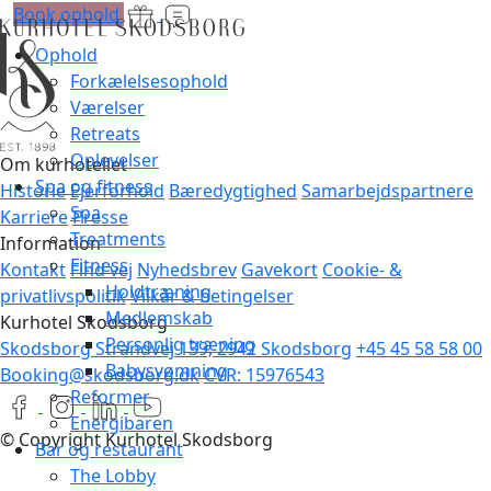
Book ophold
Ophold
Forkælelsesophold
Værelser
Retreats
Oplevelser
Om kurhotellet
Spa og fitness
Historie
Ejerforhold
Bæredygtighed
Samarbejdspartnere
Spa
Karriere
Presse
Treatments
Information
Fitness
Kontakt
Find vej
Nyhedsbrev
Gavekort
Cookie- &
Holdtræning
privatlivspolitik
Vilkår & betingelser
Medlemskab
Kurhotel Skodsborg
Personlig træning
Skodsborg Strandvej 139, 2942 Skodsborg
+45 45 58 58 00
Babysvømning
Booking@skodsborg.dk
CVR: 15976543
Reformer
Energibaren
© Copyright Kurhotel Skodsborg
Bar og restaurant
The Lobby