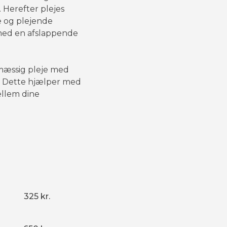
 Herefter plejes
 og plejende
med en afslappende
lmæssig pleje med
. Dette hjælper med
llem dine
325 kr.