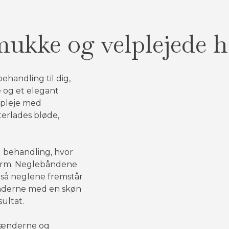
mukke og velplejede 
ehandling til dig,
 og et elegant
 pleje med
terlades bløde,
 behandling, hvor
form. Neglebåndene
, så neglene fremstår
nderne med en skøn
ultat.
 hænderne og