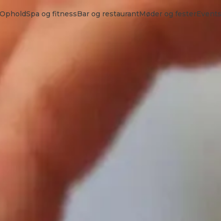
Ophold
Spa og fitness
Bar og restaurant
Møder og fester
Event