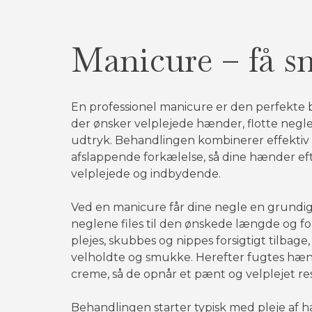
Manicure – få s
En professionel manicure er den perfekte b
der ønsker velplejede hænder, flotte negle
udtryk. Behandlingen kombinerer effektiv
afslappende forkælelse, så dine hænder ef
velplejede og indbydende.
Ved en manicure får dine negle en grundig
neglene files til den ønskede længde og 
plejes, skubbes og nippes forsigtigt tilbage
velholdte og smukke. Herefter fugtes hæ
creme, så de opnår et pænt og velplejet res
Behandlingen starter typisk med pleje af