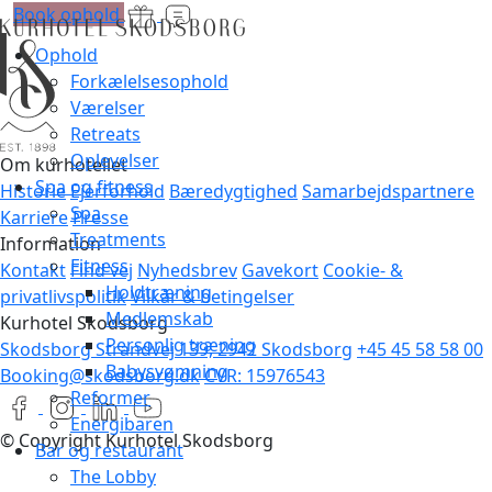
Book ophold
Ophold
Forkælelsesophold
Værelser
Retreats
Oplevelser
Om kurhotellet
Spa og fitness
Historie
Ejerforhold
Bæredygtighed
Samarbejdspartnere
Spa
Karriere
Presse
Treatments
Information
Fitness
Kontakt
Find vej
Nyhedsbrev
Gavekort
Cookie- &
Holdtræning
privatlivspolitik
Vilkår & betingelser
Medlemskab
Kurhotel Skodsborg
Personlig træning
Skodsborg Strandvej 139, 2942 Skodsborg
+45 45 58 58 00
Babysvømning
Booking@skodsborg.dk
CVR: 15976543
Reformer
Energibaren
© Copyright Kurhotel Skodsborg
Bar og restaurant
The Lobby