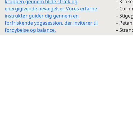
kroppen gennem blide stræk og
– Kroke
energigivende bevægelser. Vores erfarne
– Cornh
instruktør guider dig gennem en
– Stige
forfriskende yogasession, der inviterer til
– Peta
fordybelse og balance.
– Stran
– Smash
I samarbejde med Bioeffect inkluderer
denne Yoga session produkter til en værdi af
Havespil
350 kr. Disse luksuriøse produkter, som både
og invi
plejer og vitaliserer huden, er en perfekt
åben h
afslutning på en harmonisk session ved
vandet.
Om kurhotellet