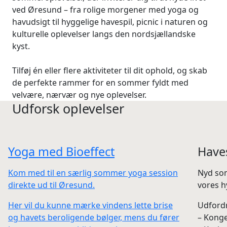
ved Øresund – fra rolige morgener med yoga og
havudsigt til hyggelige havespil, picnic i naturen og
kulturelle oplevelser langs den nordsjællandske
kyst.
Tilføj én eller flere aktiviteter til dit ophold, og skab
de perfekte rammer for en sommer fyldt med
velvære, nærvær og nye oplevelser.
Udforsk oplevelser
Yoga med Bioeffect
Haves
Kom med til en særlig sommer yoga session
Nyd som
direkte ud til Øresund.
vores 
Her vil du kunne mærke vindens lette brise
Udfordr 
og havets beroligende bølger, mens du fører
– Konge