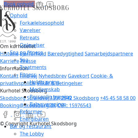
Book ophold
Ophold
Forkælelsesophold
Værelser
Retreats
Oplevelser
Om kurhotellet
Spa og fitness
Historie
Ejerforhold
Bæredygtighed
Samarbejdspartnere
Spa
Karriere
Presse
Treatments
Information
Fitness
Kontakt
Find vej
Nyhedsbrev
Gavekort
Cookie- &
Holdtræning
privatlivspolitik
Vilkår & betingelser
Medlemskab
Kurhotel Skodsborg
Personlig træning
Skodsborg Strandvej 139, 2942 Skodsborg
+45 45 58 58 00
Babysvømning
Booking@skodsborg.dk
CVR: 15976543
Reformer
Energibaren
© Copyright Kurhotel Skodsborg
Bar og restaurant
The Lobby