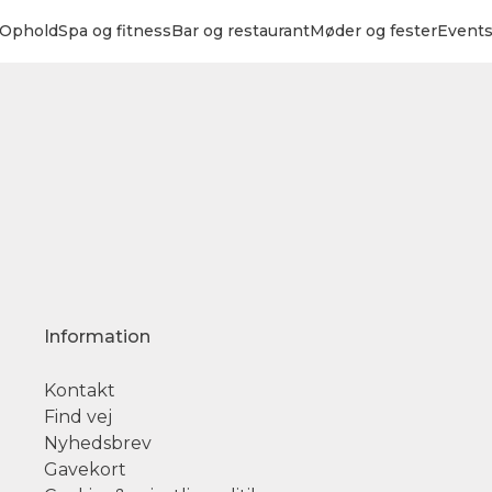
Ophold
Spa og fitness
Bar og restaurant
Møder og fester
Event
Information
Kontakt
Find vej
Nyhedsbrev
Gavekort