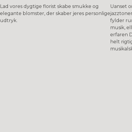
Lad vores dygtige florist skabe smukke og
Uanset o
elegante blomster, der skaber jeres personlige
jazztoner
udtryk.
fylder r
musik, el
erfaren D
helt rigti
musikals