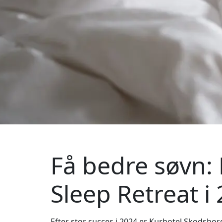
Få bedre søvn:
Sleep Retreat i
Efter stor succes i 2024 er Kurhotel Skodsborg