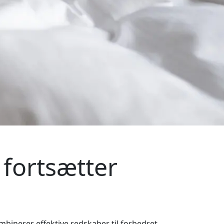
 fortsætter
ombinerer effektive redskaber til forbedret