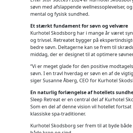
søvn med afslappende wellnessoplevelser, og 
mental og fysisk sundhed.
Et stærkt fundament for søvn og velvære
Kurhotel Skodsborg har i mange år været syno
og trivsel. Retreatet bygger på ekspertindsigt
bedre søvn. Deltagerne kan se frem til skræd
middag, der er designet til at optimere søvne
“Vi er meget glade for den positive modtagelse 
søvn. I en travl hverdag er søvn en af de vigti
siger Susanne Åberg, CEO for Kurhotel Skods
En naturlig forlængelse af hotellets sundh
Sleep Retreat er en central del af Kurhotel 
Som en del af denne vision vil hotellet forts
klassiske spa-traditioner.
Kurhotel Skodsborg ser frem til at byde både 
både krop og sind.