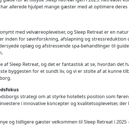
har allerede hjulpet mange gæster med at optimere deres s
nymt med velværeoplevelser, og Sleep Retreat er en naturl
er inden for søvnforskning, afslapning og stressreduktion o
dersyede oplæg og afstressende spa-behandlinger til guide
n.
af Sleep Retreat, og det er fantastisk at se, hvordan det har
gste byggesten for et sundt liv, og vi er stolte af at kunne t
borg.
edsfokus
Skodsborgs strategi om at styrke hotellets position som før
at investere i innovative koncepter og kvalitetsoplevelser, 
nye og tidligere gæster velkommen til Sleep Retreat i 2025 