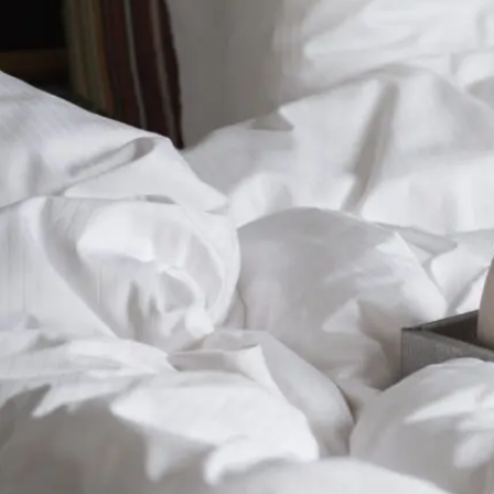
Brasserie Carl
Møder og fester
Møder og konferencer
Fester
Events
Dansk
Tilbage
Dansk