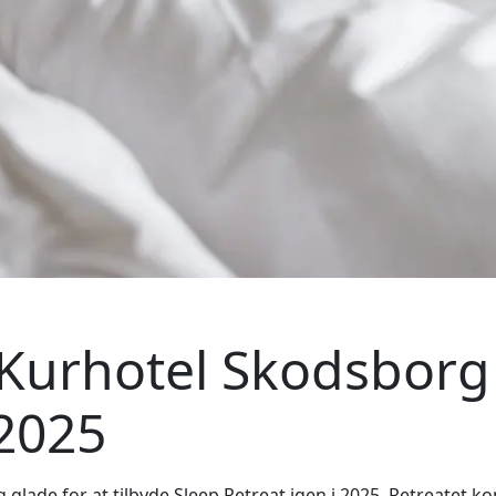
 Kurhotel Skodsborg
 2025
 glade for at tilbyde Sleep Retreat igen i 2025. Retreatet k