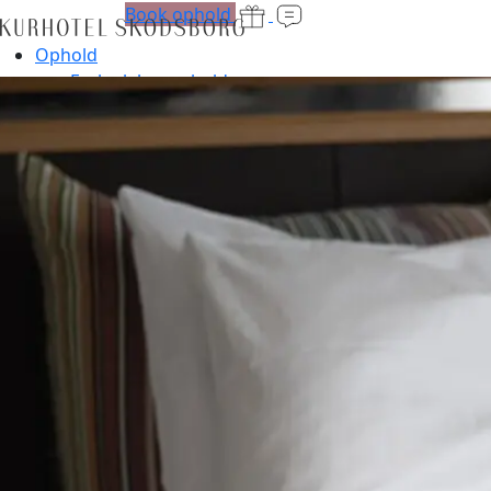
Book ophold
Ophold
Forkælelsesophold
Værelser
Retreats
Oplevelser
Spa og fitness
Spa
Treatments
Fitness
Holdtræning
Medlemskab
Personlig træning
Babysvømning
Reformer
Energibaren
Bar og restaurant
The Lobby